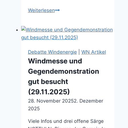
Kritiker
Weiterlesen
des
Windparks
in
Nottuln
werden
Debatte Windenergie
|
WN Artikel
stigmatisiert
Windmesse und
und
Gegendemonstration
diskreditiert
(21.02.2026)
gut besucht
(29.11.2025)
28. November 2025
2. Dezember
2025
Viele Infos und drei offene Särge