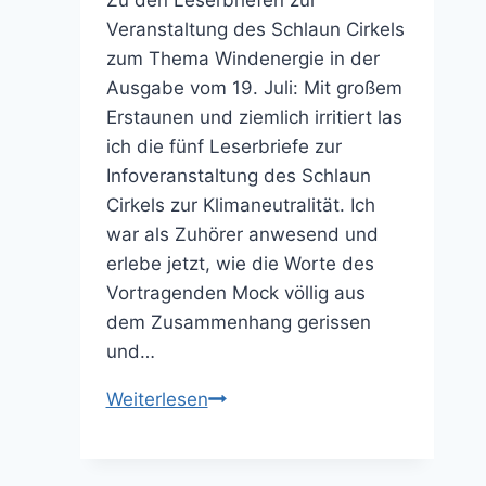
Zu den Leserbriefen zur
Veranstaltung des Schlaun Cirkels
zum Thema Windenergie in der
Ausgabe vom 19. Juli: Mit großem
Erstaunen und ziemlich irritiert las
ich die fünf Leserbriefe zur
Infoveranstaltung des Schlaun
Cirkels zur Klimaneutralität. Ich
war als Zuhörer anwesend und
erlebe jetzt, wie die Worte des
Vortragenden Mock völlig aus
dem Zusammenhang gerissen
und…
Bin
Weiterlesen
ich
auf