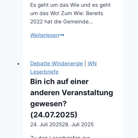
Es geht um das Wie und es geht
um das Wo! Zum Wie: Bereits
2022 hat die Gemeinde…
Zufall
Weiterlesen
oder
von
langer
Debatte Windenergie
|
WN
Hand
Leserbriefe
geplant?
Bin ich auf einer
(09.07.2025)
anderen Veranstaltung
gewesen?
(24.07.2025)
24. Juli 2025
28. Juli 2025