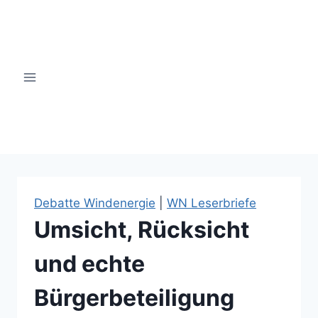
Zum
Inhalt
springen
windsinn-nottuln.info
Debatte Windenergie
|
WN Leserbriefe
Umsicht, Rücksicht
und echte
Bürgerbeteiligung