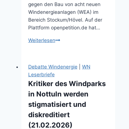
gegen den Bau von acht neuen
Windenergieanlagen (WEA) im
Bereich Stockum/Hövel. Auf der
Plattform openpetition.de hat…
BI
Weiterlesen
fordert
Schutzgürtel
um
Debatte Windenergie
|
WN
Nottuln
Leserbriefe
(08.10.2025)
Kritiker des Windparks
in Nottuln werden
stigmatisiert und
diskreditiert
(21.02.2026)