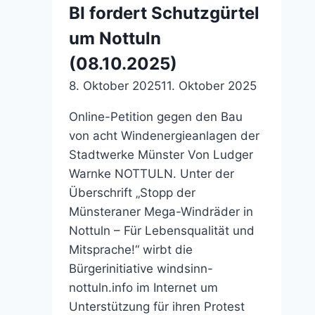
„sprichwörtlich
BI fordert Schutzgürtel
verbranntes
um Nottuln
Geld“
(19.11.2025)
(08.10.2025)
8. Oktober 2025
11. Oktober 2025
Online-Petition gegen den Bau
von acht Windenergieanlagen der
Stadtwerke Münster Von Ludger
Warnke NOTTULN. Unter der
Überschrift „Stopp der
Münsteraner Mega-Windräder in
Nottuln – Für Lebensqualität und
Mitsprache!“ wirbt die
Bürgerinitiative windsinn-
nottuln.info im Internet um
Unterstützung für ihren Protest