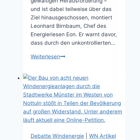
gewaltigen Herausforderung –
und ist dabei teilweise über das
Ziel hinausgeschossen, montiert
Leonhard Birnbaum, Chef des
Energieriesen Eon. Er warnt davor,
dass durch den unkontrollierten…
Eon-
Weiterlesen
Chef
warnt
vor
unkontrolliertem
Zubau
bei
erneuerbaren
Energien
–
Debatte Windenergie
|
WN Artikel