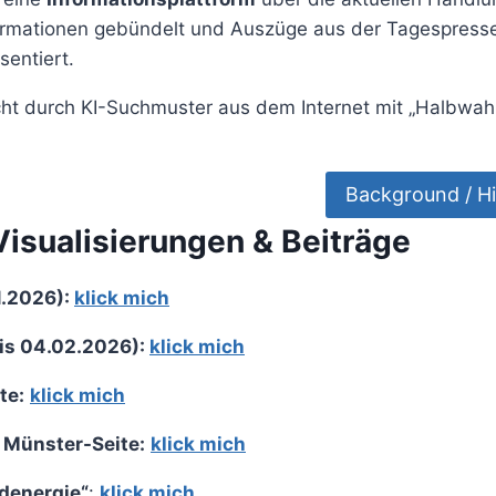
formationen gebündelt und Auszüge aus der Tagespresse
entiert.
nicht durch KI-Suchmuster aus dem Internet mit „Halbwa
Background / Hi
Visualisierungen & Beiträge
1.2026):
klick mich
is 04.02.2026):
klick mich
te:
klick mich
 Münster-Seite:
klick mich
denergie“
:
klick mich