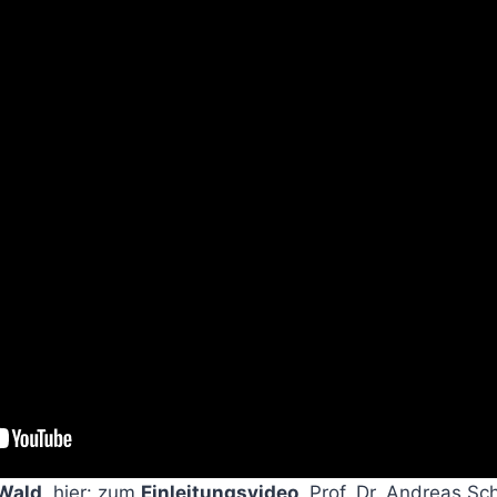
 Wald
, hier: zum
Einleitungsvideo
, Prof. Dr. Andreas Sc