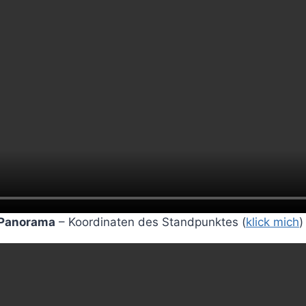
 Panorama
– Koordinaten des Standpunktes (
klick mich
)