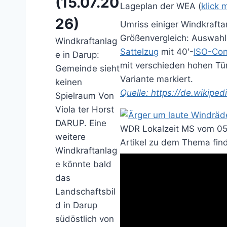
(15.07.20
Lageplan der WEA (
klick 
26)
Umriss einiger Windkrafta
Größenvergleich: Auswah
Windkraftanlag
Sattelzug
mit 40′-
ISO-Con
e in Darup:
mit verschieden hohen Türm
Gemeinde sieht
Variante markiert.
keinen
Quelle: https://de.wikiped
Spielraum Von
Viola ter Horst
DARUP. Eine
WDR Lokalzeit MS vom 05
weitere
Artikel zu dem Thema find
Windkraftanlag
e könnte bald
das
Landschaftsbil
d in Darup
südöstlich von