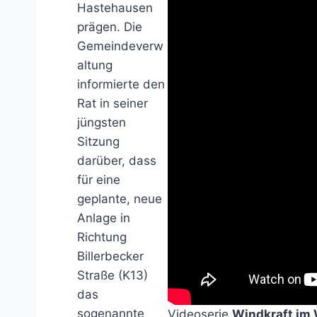
Hastehausen
prägen. Die
Gemeindeverw
altung
informierte den
Rat in seiner
jüngsten
Sitzung
darüber, dass
für eine
geplante, neue
Anlage in
Richtung
Billerbecker
Straße (K13)
das
sogenannte
Videoserie
Windkraft im