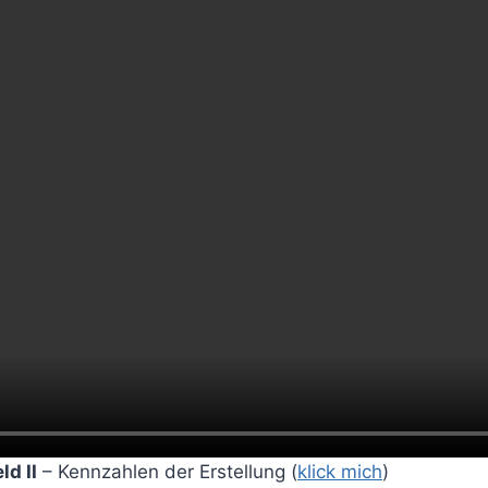
d II
– Kennzahlen der Erstellung (
klick mich
)