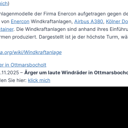
mich
)
nlagenmodelle der Firma Enercon aufgetragen gegen den
l von
Enercon
Windkraftanlagen,
Airbus A380
,
Kölner D
tainer
. Die Windkraftanlagen sind anhand ihres Einfüh
en produziert. Dargestellt ist je der höchste Turm, wäh
ia.org/wiki/Windkraftanlage
.11.2025 –
Ärger um laute Windräder in Ottmarsbocho
en Sie hier:
klick mich