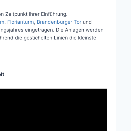
 Zeitpunkt ihrer Einführung.
om
,
Florianturm
,
Brandenburger Tor
und
rungsjahres eingetragen. Die Anlagen werden
rend die gestichelten Linien die kleinste
lt