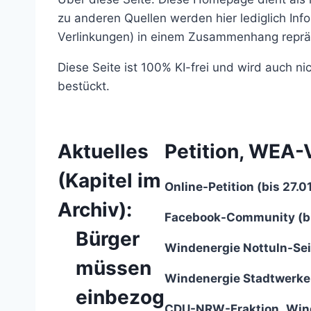
zu anderen Quellen werden hier lediglich In
Verlinkungen) in einem Zusammenhang repräs
Diese Seite ist 100% KI-frei und wird auch 
bestückt.
Aktuelles
Petition, WEA-
(Kapitel im
Online-Petition (bis 27.0
Archiv
):
Facebook-Community (b
Bürger
Windenergie Nottuln-Sei
müssen
Windenergie Stadtwerke
einbezog
CDU-NRW-Fraktion „Win