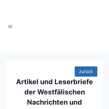
Zum
Inhalt
springen
windsinn-nottuln.info
zurück
Artikel und Leserbriefe
der Westfälischen
Nachrichten
und