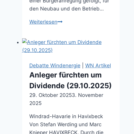
einer Bürgeranregung gefolgt, für
den Neubau und den Betrieb…
Windkraftanlage
Weiterlesen
in
Buxtrup
geplant
(21.11.2024)
Debatte Windenergie
|
WN Artikel
Anleger fürchten um
Dividende (29.10.2025)
29. Oktober 2025
3. November
2025
Windrad-Havarie in Havixbeck
Von Stefan Werding und Marc
Knieper HAVIXBECK. Durch die