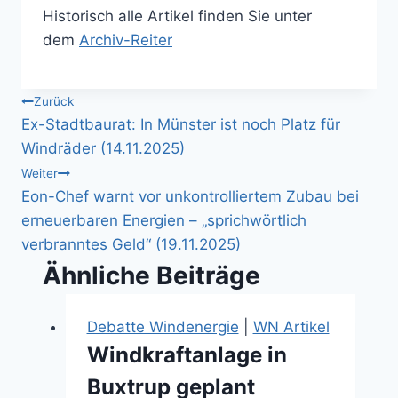
Historisch alle Artikel finden Sie unter
dem
Archiv-Reiter
Beitragsnavigation
Zurück
Ex-Stadtbaurat: In Münster ist noch Platz für
Windräder (14.11.2025)
Weiter
Eon-Chef warnt vor unkontrolliertem Zubau bei
erneuerbaren Energien – „sprichwörtlich
verbranntes Geld“ (19.11.2025)
Ähnliche Beiträge
Debatte Windenergie
|
WN Artikel
Windkraftanlage in
Buxtrup geplant