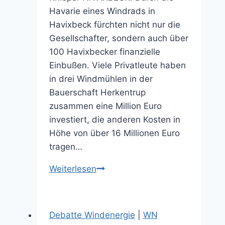
Havarie eines Windrads in
Havixbeck fürchten nicht nur die
Gesellschafter, sondern auch über
100 Havixbecker finanzielle
Einbußen. Viele Privatleute haben
in drei Windmühlen in der
Bauerschaft Herkentrup
zusammen eine Million Euro
investiert, die anderen Kosten in
Höhe von über 16 Millionen Euro
tragen…
Anleger
Weiterlesen
fürchten
um
Dividende
Debatte Windenergie
|
WN
(29.10.2025)