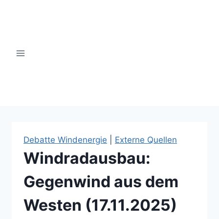
Zum
Inhalt
springen
windsinn-nottuln.info
Debatte Windenergie
|
Externe Quellen
Windradausbau:
Gegenwind aus dem
Westen (17.11.2025)