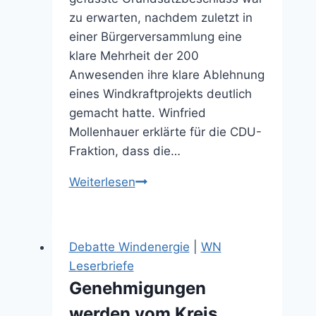
zu erwarten, nachdem zuletzt in
einer Bürgerversammlung eine
klare Mehrheit der 200
Anwesenden ihre klare Ablehnung
eines Windkraftprojekts deutlich
gemacht hatte. Winfried
Mollenhauer erklärte für die CDU-
Fraktion, dass die…
Keine
Weiterlesen
neuen
Windräder
im
Debatte Windenergie
|
WN
Außenbereich
Leserbriefe
(17.12.2025)
Genehmigungen
werden vom Kreis