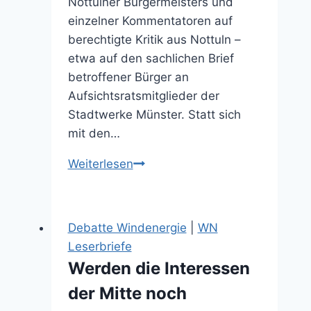
Nottulner Bürgermeisters und
einzelner Kommentatoren auf
berechtigte Kritik aus Nottuln –
etwa auf den sachlichen Brief
betroffener Bürger an
Aufsichtsratsmitglieder der
Stadtwerke Münster. Statt sich
mit den…
Kritiker
Weiterlesen
des
Windparks
in
Debatte Windenergie
|
WN
Nottuln
Leserbriefe
werden
Werden die Interessen
stigmatisiert
der Mitte noch
und