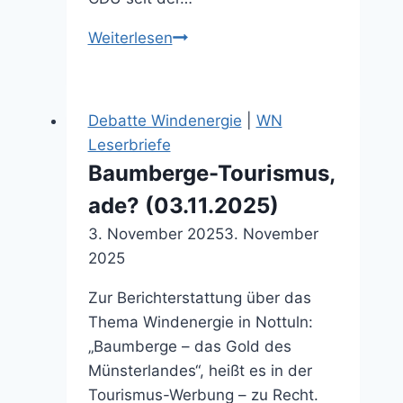
Werden
Weiterlesen
die
Interessen
der
Debatte Windenergie
|
WN
Mitte
Leserbriefe
noch
Baumberge-Tourismus,
glaubhaft
ade? (03.11.2025)
vertreten?
(07.08.2025)
3. November 2025
3. November
2025
Zur Berichterstattung über das
Thema Windenergie in Nottuln:
„Baumberge – das Gold des
Münsterlandes“, heißt es in der
Tourismus-Werbung – zu Recht.