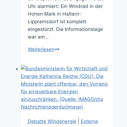
Uhr alarmiert: Ein Windrad in der
Hohen Mark in Haltern-
Lippramsdorf ist komplett
eingestürzt. Die Informationslage
war am…
Spektakuläre
Weiterlesen
Bilder
Windrad-
Unglück
in
Haltern:
Berichte,
Fotos
und
Videos
Debatte Windenergie
|
Externe
im