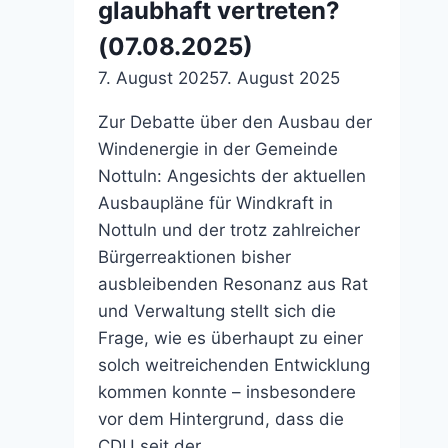
diskreditiert
glaubhaft vertreten?
(21.02.2026)
(07.08.2025)
7. August 2025
7. August 2025
Zur Debatte über den Ausbau der
Windenergie in der Gemeinde
Nottuln: Angesichts der aktuellen
Ausbaupläne für Windkraft in
Nottuln und der trotz zahlreicher
Bürgerreaktionen bisher
ausbleibenden Resonanz aus Rat
und Verwaltung stellt sich die
Frage, wie es überhaupt zu einer
solch weitreichenden Entwicklung
kommen konnte – insbesondere
vor dem Hintergrund, dass die
CDU seit der…