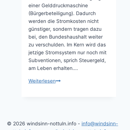
einer Gelddruckmaschine
(Bürgerbeteiligung). Dadurch
werden die Stromkosten nicht
günstiger, sondern tragen dazu
bei, den Bundeshaushalt weiter
zu verschulden. Im Kern wird das
jetzige Stromsystem nur noch mit
Subventionen, sprich Steuergeld,
am Leben erhalten….
Stromsystem
Weiterlesen
nur
mit
Steuern
möglich
(28.01.2026)
© 2026 windsinn-nottuln.info -
info@windsinn-