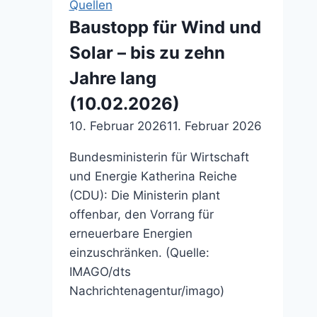
Quellen
Überblick
Baustopp für Wind und
(09.10.2021)
Solar – bis zu zehn
Jahre lang
(10.02.2026)
10. Februar 2026
11. Februar 2026
Bundesministerin für Wirtschaft
und Energie Katherina Reiche
(CDU): Die Ministerin plant
offenbar, den Vorrang für
erneuerbare Energien
einzuschränken. (Quelle:
IMAGO/dts
Nachrichtenagentur/imago)