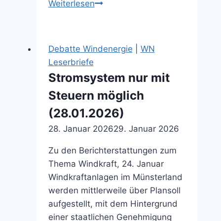
Baustopp
Weiterlesen
für
Wind
und
Debatte Windenergie
|
WN
Solar
Leserbriefe
–
Stromsystem nur mit
bis
Steuern möglich
zu
zehn
(28.01.2026)
Jahre
28. Januar 2026
29. Januar 2026
lang
(10.02.2026)
Zu den Berichterstattungen zum
Thema Windkraft, 24. Januar
Windkraftanlagen im Münsterland
werden mittlerweile über Plansoll
aufgestellt, mit dem Hintergrund
einer staatlichen Genehmigung