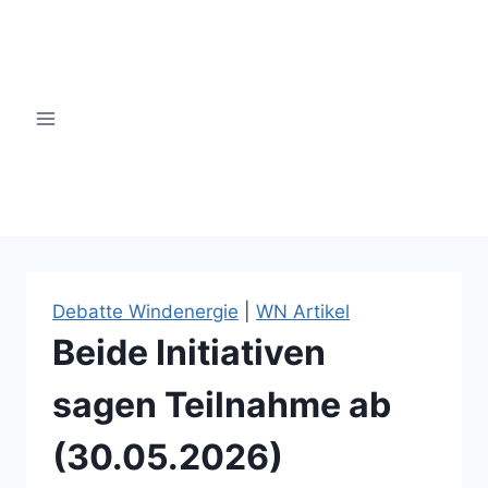
Zum
Inhalt
springen
windsinn-nottuln.info
Debatte Windenergie
|
WN Artikel
Beide Initiativen
sagen Teilnahme ab
(30.05.2026)