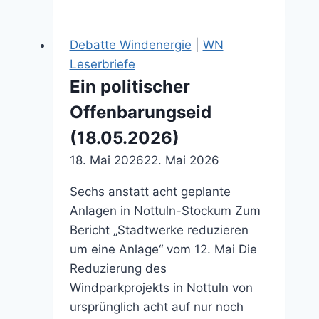
Windbranche
vor
Debatte Windenergie
|
WN
dem
Leserbriefe
großen
Ein politischer
Knall
Offenbarungseid
(07.04.2026)
(18.05.2026)
18. Mai 2026
22. Mai 2026
Sechs anstatt acht geplante
Anlagen in Nottuln-Stockum Zum
Bericht „Stadtwerke reduzieren
um eine Anlage“ vom 12. Mai Die
Reduzierung des
Windparkprojekts in Nottuln von
ursprünglich acht auf nur noch