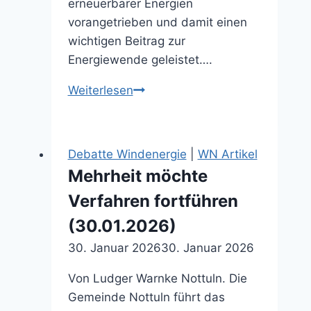
erneuerbarer Energien
vorangetrieben und damit einen
wichtigen Beitrag zur
Energiewende geleistet….
Fakten
Weiterlesen
zum
Ausbau
in
Debatte Windenergie
|
WN Artikel
Nottuln
Mehrheit möchte
und
Verfahren fortführen
im
Münsterland
(30.01.2026)
(06.12.2025)
30. Januar 2026
30. Januar 2026
Von Ludger Warnke Nottuln. Die
Gemeinde Nottuln führt das