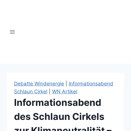
Zum
Inhalt
springen
windsinn-nottuln.info
Debatte Windenergie
|
Informationsabend
Schlaun Cirkel
|
WN Artikel
Informationsabend
des Schlaun Cirkels
zur Klimaneutralität –