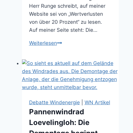
Herr Runge schreibt, auf meiner
Website sei von „Wertverlusten
von über 20 Prozent“ zu lesen.
Auf meiner Seite steht: Die…
Meinung
Weiterlesen
ist
nicht
gleich
Falschaussage
(19.02.2026)
Debatte Windenergie
|
WN Artikel
Pannenwindrad
Loevelingloh: Die