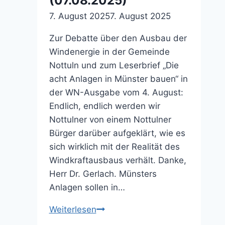
(07.08.2025)
(27.11.2025)
7. August 2025
7. August 2025
Zur Debatte über den Ausbau der
Windenergie in der Gemeinde
Nottuln und zum Leserbrief „Die
acht Anlagen in Münster bauen“ in
der WN-Ausgabe vom 4. August:
Endlich, endlich werden wir
Nottulner von einem Nottulner
Bürger darüber aufgeklärt, wie es
sich wirklich mit der Realität des
Windkraftausbaus verhält. Danke,
Herr Dr. Gerlach. Münsters
Anlagen sollen in…
Unsägliches
Weiterlesen
Vorgehen