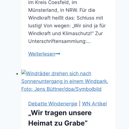
im Kreis Coesfeld, im
Münsterland, in NRW. Für die
Windkraft heißt das: Schluss mit
lustig! Von wegen: „Wir sind ja für
Windkraft und Klimaschutz!“ Zur
Unterschriftensammlung:…
Schutzgürtel
Weiterlesen
hilft
nicht
bei
Klimafolgen
(10.10.2025)
Debatte Windenergie
|
WN Artikel
„Wir tragen unsere
Heimat zu Grabe“