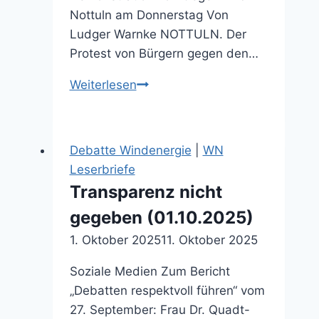
Nottuln am Donnerstag Von
Ludger Warnke NOTTULN. Der
Protest von Bürgern gegen den…
„Wir
Weiterlesen
tragen
unsere
Heimat
Debatte Windenergie
|
WN
zu
Leserbriefe
Grabe“
Transparenz nicht
(25.11.2025)
gegeben (01.10.2025)
1. Oktober 2025
11. Oktober 2025
Soziale Medien Zum Bericht
„Debatten respektvoll führen“ vom
27. September: Frau Dr. Quadt-