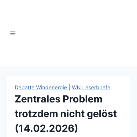
Zum
Inhalt
springen
windsinn-nottuln.info
Debatte Windenergie
|
WN Leserbriefe
Zentrales Problem
trotzdem nicht gelöst
(14.02.2026)