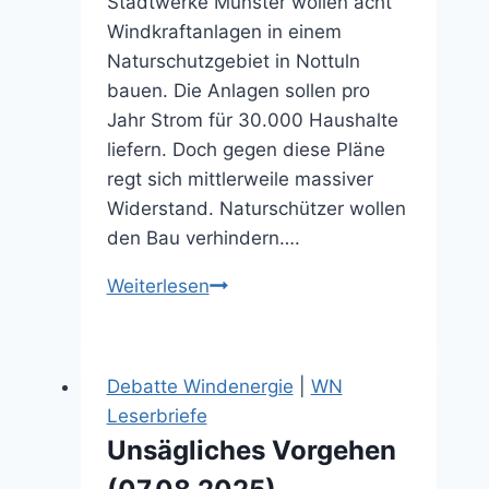
Stadtwerke Münster wollen acht
Windkraftanlagen in einem
Naturschutzgebiet in Nottuln
bauen. Die Anlagen sollen pro
Jahr Strom für 30.000 Haushalte
liefern. Doch gegen diese Pläne
regt sich mittlerweile massiver
Widerstand. Naturschützer wollen
den Bau verhindern….
Protest
Weiterlesen
gegen
Windkraft
in
Debatte Windenergie
|
WN
einem
Leserbriefe
Nottulner
Unsägliches Vorgehen
Naturschutzgebiet