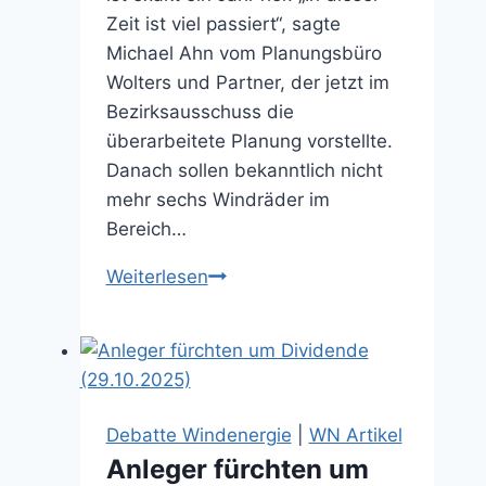
Zeit ist viel passiert“, sagte
Michael Ahn vom Planungsbüro
Wolters und Partner, der jetzt im
Bezirksausschuss die
überarbeitete Planung vorstellte.
Danach sollen bekanntlich nicht
mehr sechs Windräder im
Bereich…
„Es
Weiterlesen
bleibt
ein
Restrisiko
für
die
Debatte Windenergie
|
WN Artikel
Investoren“
Anleger fürchten um
(05.06.2026)