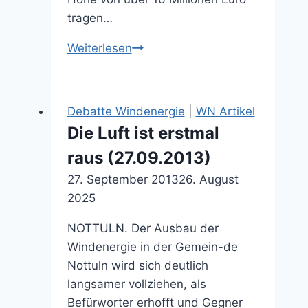
tragen…
Anleger
Weiterlesen
fürchten
um
Dividende
Debatte Windenergie
|
WN Artikel
(29.10.2025)
Die Luft ist erstmal
raus (27.09.2013)
27. September 2013
26. August
2025
NOTTULN. Der Ausbau der
Windenergie in der Gemein-de
Nottuln wird sich deutlich
langsamer vollziehen, als
Befürworter erhofft und Gegner