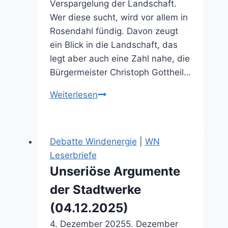
Verspargelung der Landschaft.
Wer diese sucht, wird vor allem in
Rosendahl fündig. Davon zeugt
ein Blick in die Landschaft, das
legt aber auch eine Zahl nahe, die
Bürgermeister Christoph Gottheil…
Klare
Weiterlesen
Regelung
für
Bau
Debatte Windenergie
|
WN
von
Leserbriefe
Windrädern
Unseriöse Argumente
(29.09.2024)
der Stadtwerke
(04.12.2025)
4. Dezember 2025
5. Dezember