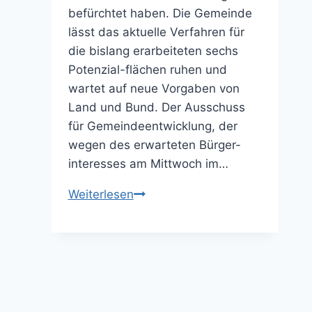
befürchtet haben. Die Gemeinde
lässt das aktuelle Verfahren für
die bislang erarbeiteten sechs
Potenzial-flächen ruhen und
wartet auf neue Vorgaben von
Land und Bund. Der Ausschuss
für Gemeindeentwicklung, der
wegen des erwarteten Bürger-
interesses am Mittwoch im…
Die
Weiterlesen
Luft
ist
erstmal
raus
(27.09.2013)