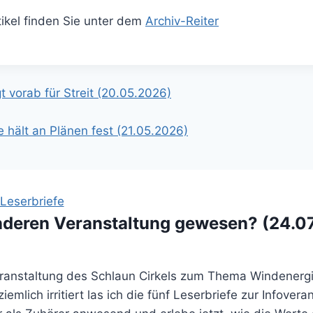
rtikel finden Sie unter dem
Archiv-Reiter
gation
 vorab für Streit (20.05.2026)
 hält an Plänen fest (21.05.2026)
Leserbriefe
anderen Veranstaltung gewesen? (24.0
ranstaltung des Schlaun Cirkels zum Thema Windenergie
mlich irritiert las ich die fünf Leserbriefe zur Infover