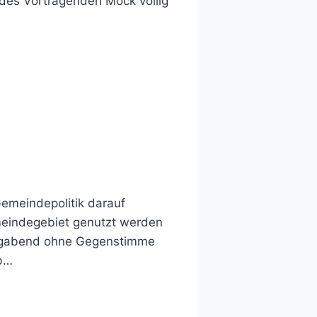
e des Vortragenden Mock völlig
emeindepolitik darauf
emeindegebiet genutzt werden
tagabend ohne Gegenstimme
eb…