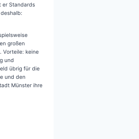
t er Standards
 deshalb:
spielsweise
den großen
Vorteile: keine
ng und
ld übrig für die
de und den
adt Münster ihre