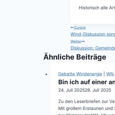
Historisch alle A
Beitragsnavi
Zurück
Wind-Diskussion sorgt
Weiter
Diskussion: Gemeinde
Ähnliche Beiträge
Debatte Windenergie
|
WN 
Bin ich auf einer 
24. Juli 2025
28. Juli 2025
Zu den Leserbriefen zur Ve
Mit großem Erstaunen und zie