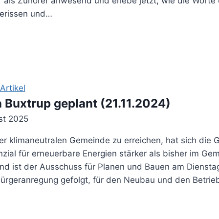
ar als Zuhörer anwesend und erlebe jetzt, wie die Wort
erissen und…
rtikel
 Buxtrup geplant (21.11.2024)
st 2025
 klimaneutralen Gemeinde zu erreichen, hat sich die G
nzial für erneuerbare Energien stärker als bisher im G
und ist der Ausschuss für Planen und Bauen am Diens
 Bürgeranregung gefolgt, für den Neubau und den Betri
e