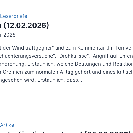
m
Leserbriefe
n (12.02.2026)
ar 2026
 der Windkraftgegner“ und zum Kommentar „Im Ton verg
chüchterungsversuche“, „Drohkulisse“, “Angriff auf Ehren
eandrohung. Erstaunlich, welche Deutungen und Reaktio
hen Gremien zum normalen Alltag gehört und eines kritis
angesehen wird. Erstaunlich, dass…
rtikel