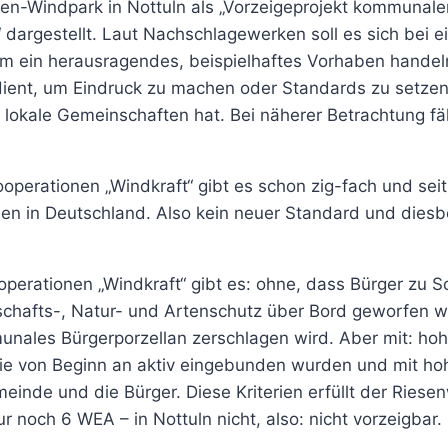
sen-Windpark in Nottuln als „Vorzeigeprojekt kommunale
dargestellt. Laut Nachschlagewerken soll es sich bei 
um ein herausragendes, beispielhaftes Vorhaben handeln
ient, um Eindruck zu machen oder Standards zu setzen
lokale Gemeinschaften hat. Bei näherer Betrachtung fäl
perationen „Windkraft“ gibt es schon zig-fach und seit
 in Deutschland. Also kein neuer Standard und diesbe
perationen „Windkraft“ gibt es: ohne, dass Bürger zu
chafts-, Natur- und Artenschutz über Bord geworfen w
nales Bürgerporzellan zerschlagen wird. Aber mit: hoh
 sie von Beginn an aktiv eingebunden wurden und mit ho
meinde und die Bürger. Diese Kriterien erfüllt der Riese
ur noch 6 WEA – in Nottuln nicht, also: nicht vorzeigbar.