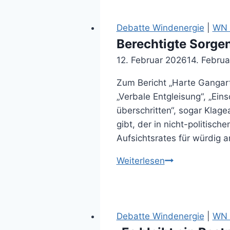
vor
unkontrollierte
Debatte Windenergie
|
WN 
Zubau
Berechtigte Sorge
bei
12. Februar 2026
14. Febru
erneuerbaren
Zum Bericht „Harte Gangart
Energien
„Verbale Entgleisung“, „Eins
–
überschritten“, sogar Klag
„sprichwörtlich
gibt, der in nicht-politisc
verbranntes
Aufsichtsrates für würdig 
Geld“
(19.11.2025)
Berechtigte
Weiterlesen
Sorgen
(12.02.2026)
Debatte Windenergie
|
WN A