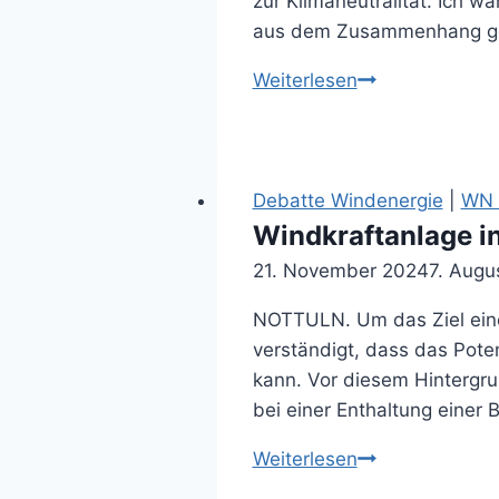
zur Klimaneutralität. Ich w
aus dem Zusammenhang g
Bin
Weiterlesen
ich
auf
einer
anderen
Debatte Windenergie
|
WN A
Veranstaltung
Windkraftanlage in
gewesen?
21. November 2024
7. Augu
(24.07.2025)
NOTTULN. Um das Ziel einer
verständigt, dass das Pote
kann. Vor diesem Hintergr
bei einer Enthaltung einer
Windkraftanlag
Weiterlesen
in