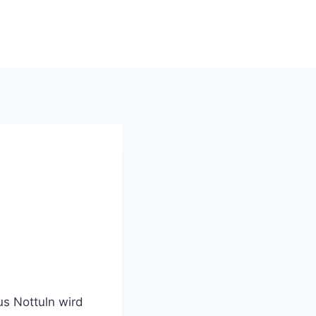
windsinn-nottuln.info
s Nottuln wird