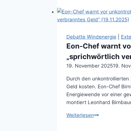
Buxtrup
geplant
(21.11.2024)
Debatte Windenergie
|
Exte
Eon-Chef warnt vo
„sprichwörtlich ve
19. November 2025
19. No
Durch den unkontrollierten
Geld kosten. Eon-Chef Birn
Energiewende vor einer gew
montiert Leonhard Birnbaum
Eon-
Weiterlesen
Chef
warnt