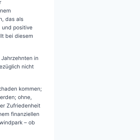
r
einem
, das als
 und positive
lt bei diesem
 Jahrzehnten in
züglich nicht
 Schaden kommen;
erden; ohne,
er Zufriedenheit
hem finanziellen
nwindpark – ob