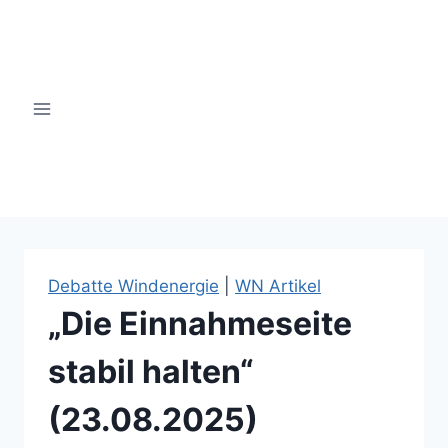
Zum
Inhalt
springen
windsinn-nottuln.info
Debatte Windenergie
|
WN Artikel
„Die Einnahmeseite
stabil halten“
(23.08.2025)