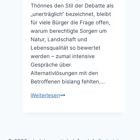
Thönnes den Stil der Debatte als
„unerträglich“ bezeichnet, bleibt
für viele Bürger die Frage offen,
warum berechtigte Sorgen um
Natur, Landschaft und
Lebensqualität so bewertet
werden – zumal intensive
Gespräche über
Alternativlösungen mit den
Betroffenen bislang fehlten….
Äußerungen
Weiterlesen
des
Bürgermeisters
zum
Ausbau
der