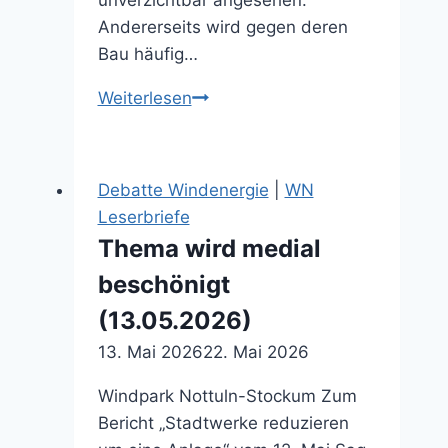
Andererseits wird gegen deren
Bau häufig…
Für
Weiterlesen
Hausbesitzer
können
Windkraftanlagen
Debatte Windenergie
|
WN
einen
Leserbriefe
Verlust
Thema wird medial
von
beschönigt
Zehntausenden
Euro
(13.05.2026)
bedeuten
13. Mai 2026
22. Mai 2026
(13.03.2026)
Windpark Nottuln-Stockum Zum
Bericht „Stadtwerke reduzieren