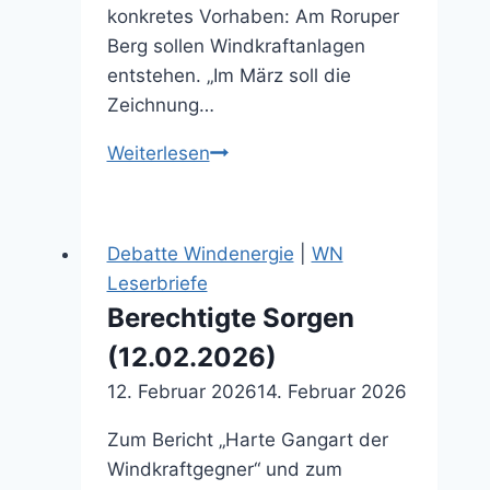
konkretes Vorhaben: Am Roruper
Berg sollen Windkraftanlagen
entstehen. „Im März soll die
Zeichnung…
GmbH
Weiterlesen
soll
für
Bürger
Debatte Windenergie
|
WN
Rendite
Leserbriefe
rausholen
Berechtigte Sorgen
(12.02.2026)
(12.02.2026)
12. Februar 2026
14. Februar 2026
Zum Bericht „Harte Gangart der
Windkraftgegner“ und zum