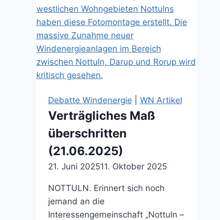
um
geplante
Windräder
(13.12.2024)
Debatte Windenergie
|
WN Artikel
Verträgliches Maß
überschritten
(21.06.2025)
21. Juni 2025
11. Oktober 2025
NOTTULN. Erinnert sich noch
jemand an die
Interessengemeinschaft „Nottuln –