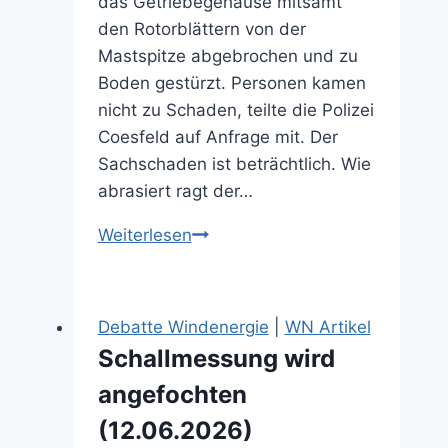
das Getriebegehäuse mitsamt
den Rotorblättern von der
Mastspitze abgebrochen und zu
Boden gestürzt. Personen kamen
nicht zu Schaden, teilte die Polizei
Coesfeld auf Anfrage mit. Der
Sachschaden ist beträchtlich. Wie
abrasiert ragt der…
Kopf
Weiterlesen
eines
Windrades
stürzt
Debatte Windenergie
|
WN Artikel
zu
Schallmessung wird
Boden
angefochten
(28.10.2025)
(12.06.2026)