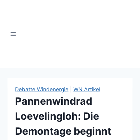
Zum
Inhalt
springen
windsinn-nottuln.info
Debatte Windenergie
|
WN Artikel
Pannenwindrad
Loevelingloh: Die
Demontage beginnt