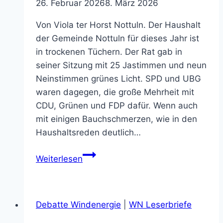
26. Februar 2026
8. März 2026
Von Viola ter Horst Nottuln. Der Haushalt
der Gemeinde Nottuln für dieses Jahr ist
in trockenen Tüchern. Der Rat gab in
seiner Sitzung mit 25 Jastimmen und neun
Neinstimmen grünes Licht. SPD und UBG
waren dagegen, die große Mehrheit mit
CDU, Grünen und FDP dafür. Wenn auch
mit einigen Bauchschmerzen, wie in den
Haushaltsreden deutlich…
Haushalt
Weiterlesen
unter
Dach
und
Debatte Windenergie
|
WN Leserbriefe
Fach
(26.02.2026)