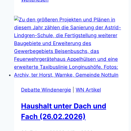
Regelung
für
Bau
von
Windrädern
(29.09.2024)
Debatte Windenergie
|
WN Artikel
Haushalt unter Dach und
Fach (26.02.2026)