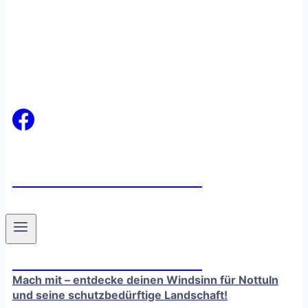
windsinn-nottuln.info
windsinn-nottuln.info
Mach mit – entdecke deinen Windsinn für Nottuln
und seine schutzbedürftige Landschaft!