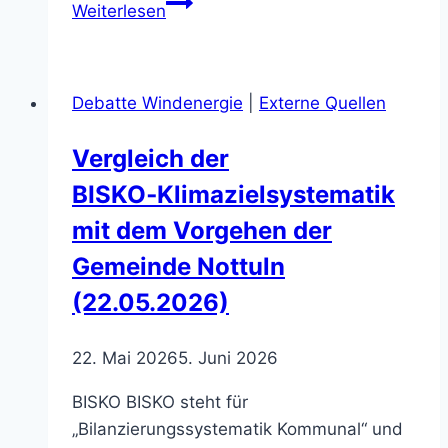
Ausbau
Weiterlesen
der
Windenergie:
Ehepaar
Debatte Windenergie
|
Externe Quellen
Winkler
verfasst
Vergleich der
Flugblatt
BISKO‑Klimazielsystematik
(11.10.2025)
mit dem Vorgehen der
Gemeinde Nottuln
(22.05.2026)
22. Mai 2026
5. Juni 2026
BISKO BISKO steht für
„Bilanzierungssystematik Kommunal“ und