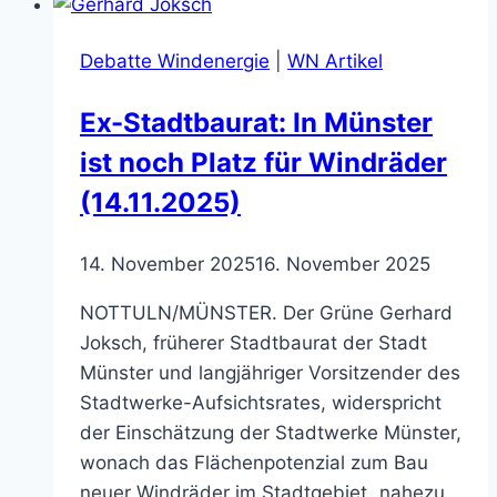
in
einem
Debatte Windenergie
|
WN Artikel
Nottulner
Naturschutzgebiet
Ex-Stadtbaurat: In Münster
(27.11.2025)
ist noch Platz für Windräder
(14.11.2025)
14. November 2025
16. November 2025
NOTTULN/MÜNSTER. Der Grüne Gerhard
Joksch, früherer Stadtbaurat der Stadt
Münster und langjähriger Vorsitzender des
Stadtwerke-Aufsichtsrates, widerspricht
der Einschätzung der Stadtwerke Münster,
wonach das Flächenpotenzial zum Bau
neuer Windräder im Stadtgebiet „nahezu