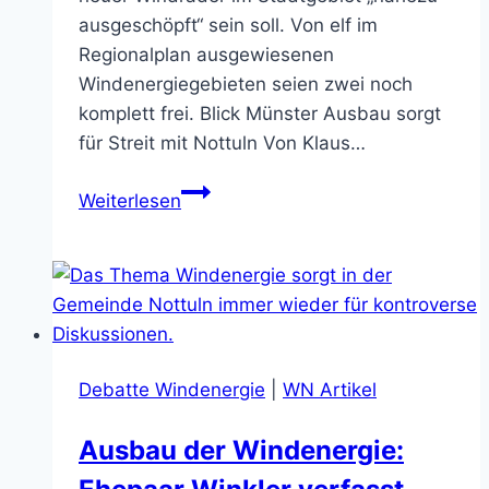
ausgeschöpft“ sein soll. Von elf im
Regionalplan ausgewiesenen
Windenergiegebieten seien zwei noch
komplett frei. Blick Münster Ausbau sorgt
für Streit mit Nottuln Von Klaus…
Ex-
Weiterlesen
Stadtbaurat:
In
Münster
ist
noch
Platz
Debatte Windenergie
|
WN Artikel
für
Windräder
Ausbau der Windenergie:
(14.11.2025)