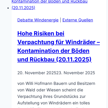
dem
Vorgehen
der
Debatte Windenergie
|
Externe Quellen
Gemeinde
Nottuln
Hohe Risiken bei
(22.05.2026)
Verpachtung für Windräder –
Kontamination der Böden
und Rückbau (20.11.2025)
20. November 2025
23. November 2025
von Willi Hofmann Bauern und Besitzern
von Wald oder Wiesen scheint die
Verpachtung ihres Grundstücks zur
Aufstellung von Windrädern ein tolles