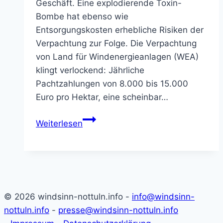
Geschäft. Eine explodierende Toxin-
Bombe hat ebenso wie
Entsorgungskosten erhebliche Risiken der
Verpachtung zur Folge. Die Verpachtung
von Land für Windenergieanlagen (WEA)
klingt verlockend: Jährliche
Pachtzahlungen von 8.000 bis 15.000
Euro pro Hektar, eine scheinbar…
Hohe
Weiterlesen
Risiken
bei
Verpachtung
für
Windräder
© 2026 windsinn-nottuln.info -
info@windsinn-
–
nottuln.info
-
presse@windsinn-nottuln.info
Kontamination