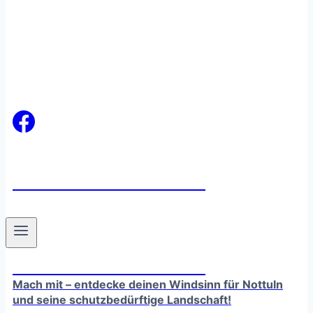
windsinn-nottuln.info
windsinn-nottuln.info
Mach mit – entdecke deinen Windsinn für Nottuln
und seine schutzbedürftige Landschaft!