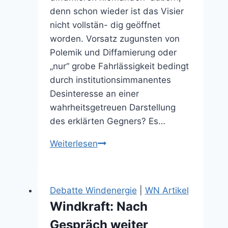
denn schon wieder ist das Visier
nicht vollstän- dig geöffnet
worden. Vorsatz zugunsten von
Polemik und Diffamierung oder
„nur“ grobe Fahrlässigkeit bedingt
durch institutionsimmanentes
Desinteresse an einer
wahrheitsgetreuen Darstellung
des erklärten Gegners? Es…
Wir
Weiterlesen
wünschen
uns
eine
Debatte Windenergie
|
WN Artikel
Diskussion,
Windkraft: Nach
die
Gespräch weiter
auf