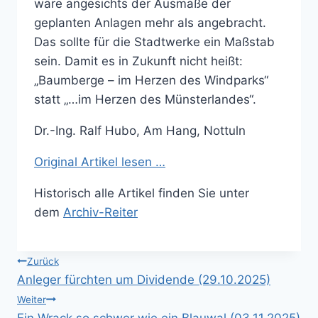
wäre angesichts der Ausmaße der
geplanten Anlagen mehr als angebracht.
Das sollte für die Stadtwerke ein Maßstab
sein. Damit es in Zukunft nicht heißt:
„Baumberge – im Herzen des Windparks“
statt „…im Herzen des Münsterlandes“.
Dr.-Ing. Ralf Hubo, Am Hang, Nottuln
Original Artikel lesen …
Historisch alle Artikel finden Sie unter
dem
Archiv-Reiter
Beitragsnavigation
Zurück
Anleger fürchten um Dividende (29.10.2025)
Weiter
Ein Wrack so schwer wie ein Blauwal (03.11.2025)