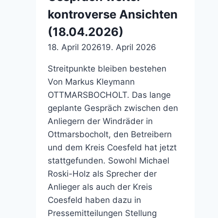
Fakten
kontroverse Ansichten
beruht
(18.04.2026)
(26.07.2025)
18. April 2026
19. April 2026
Streitpunkte bleiben bestehen
Von Markus Kleymann
OTTMARSBOCHOLT. Das lange
geplante Gespräch zwischen den
Anliegern der Windräder in
Ottmarsbocholt, den Betreibern
und dem Kreis Coesfeld hat jetzt
stattgefunden. Sowohl Michael
Roski-Holz als Sprecher der
Anlieger als auch der Kreis
Coesfeld haben dazu in
Pressemitteilungen Stellung