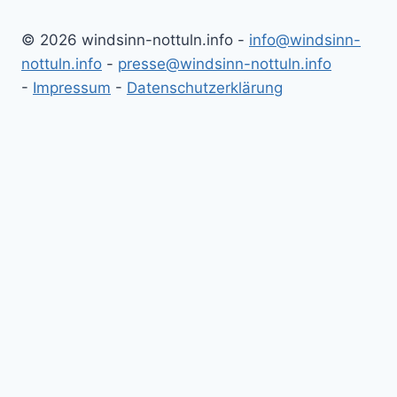
© 2026 windsinn-nottuln.info -
info@windsinn-
nottuln.info
-
presse@windsinn-nottuln.info
-
Impressum
-
Datenschutzerklärung
Historie
Simulationen
Presse-Archiv
Debatte Windenergie
WN Artikel
WN Leserbriefe
Externe Quellen
Suchen