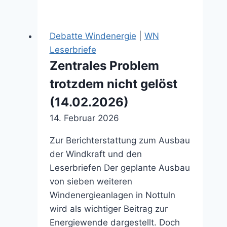
überlastet:
Eon-
Chef
Debatte Windenergie
|
WN
warnt
Leserbriefe
Merz
Zentrales Problem
vor
trotzdem nicht gelöst
zu
schnellem
(14.02.2026)
Ausbau
14. Februar 2026
von
Wind
Zur Berichterstattung zum Ausbau
und
der Windkraft und den
Sonne
Leserbriefen Der geplante Ausbau
(01.12.2025)
von sieben weiteren
Windenergieanlagen in Nottuln
wird als wichtiger Beitrag zur
Energiewende dargestellt. Doch