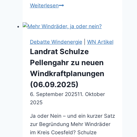
Windkraft
Weiterlesen
in
Rosendahl:
Ärger
um
Debatte Windenergie
|
WN Artikel
geplante
Landrat Schulze
Windräder
Pellengahr zu neuen
(13.12.2024)
Windkraftplanungen
(06.09.2025)
6. September 2025
11. Oktober
2025
Ja oder Nein – und ein kurzer Satz
zur Begründung Mehr Windräder
im Kreis Coesfeld? Schulze