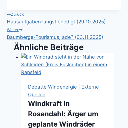
Beitragsnavigation
Zurück
Hausaufgaben längst erledigt (29.10.2025)
Weiter
Baumberge-Tourismus, ade? (03.11.2025)
Ähnliche Beiträge
Debatte Windenergie
|
Externe
Quellen
Windkraft in
Rosendahl: Ärger um
geplante Windräder