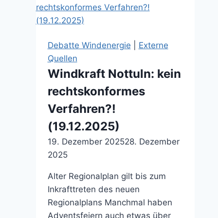
ist
unerträglich“
(07.02.2026)
Debatte Windenergie
|
Externe
Quellen
Windkraft Nottuln: kein
rechtskonformes
Verfahren?!
(19.12.2025)
19. Dezember 2025
28. Dezember
2025
Alter Regionalplan gilt bis zum
Inkrafttreten des neuen
Regionalplans Manchmal haben
Adventsfeiern auch etwas über