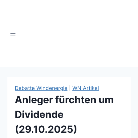
Zum
Inhalt
springen
windsinn-nottuln.info
Debatte Windenergie
|
WN Artikel
Anleger fürchten um
Dividende
(29.10.2025)