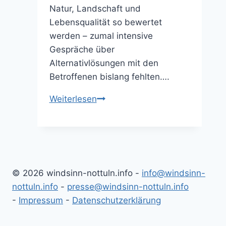
Natur, Landschaft und
Lebensqualität so bewertet
werden – zumal intensive
Gespräche über
Alternativlösungen mit den
Betroffenen bislang fehlten….
Äußerungen
Weiterlesen
des
Bürgermeisters
zum
Ausbau
der
© 2026 windsinn-nottuln.info -
info@windsinn-
Windkraft
nottuln.info
-
presse@windsinn-nottuln.info
(10.02.2026)
-
Impressum
-
Datenschutzerklärung