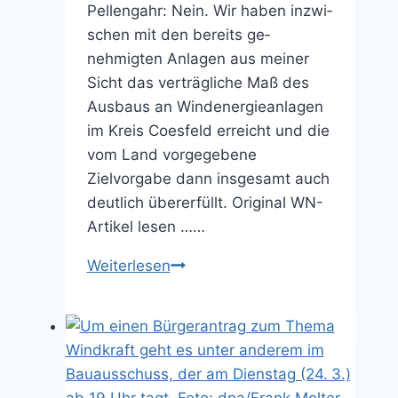
Pellengahr: Nein. Wir haben inzwi­
schen mit den bereits ge­
nehmigten Anlagen aus meiner
Sicht das verträgli­che Maß des
Ausbaus an Windenergieanlagen
im Kreis Coesfeld erreicht und die
vom Land vorge­gebene
Zielvorgabe dann insgesamt auch
deutlich übererfüllt. Original WN-
Artikel lesen ……
Landrat
Weiterlesen
Schulze
Pellengahr
zu
neuen
Windkraftplanungen