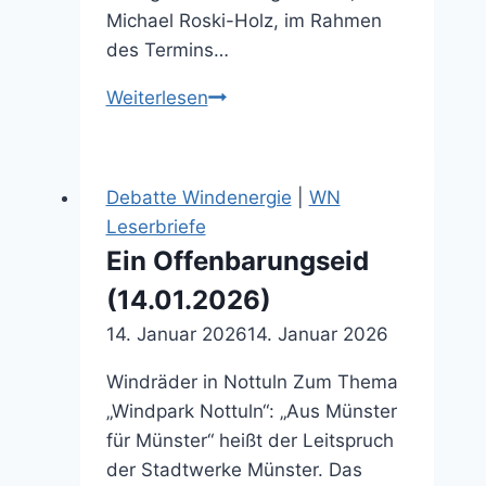
Michael Roski-Holz, im Rahmen
des Termins…
Windkraft:
Weiterlesen
Nach
Gespräch
weiter
Debatte Windenergie
|
WN
kontroverse
Leserbriefe
Ansichten
Ein Offenbarungseid
(18.04.2026)
(14.01.2026)
14. Januar 2026
14. Januar 2026
Windräder in Nottuln Zum Thema
„Windpark Nottuln“: „Aus Münster
für Münster“ heißt der Leitspruch
der Stadtwerke Münster. Das