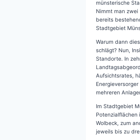
münsterische Sta
Nimmt man zwei w
bereits bestehen
Stadtgebiet Müns
Warum dann dies
schlägt? Nun, Ins
Standorte. In zeh
Landtagsabgeord
Aufsichtsrates, h
Energieversorger 
mehreren Anlagen
Im Stadtgebiet Mü
Potenzialflächen 
Wolbeck, zum and
jeweils bis zu dr