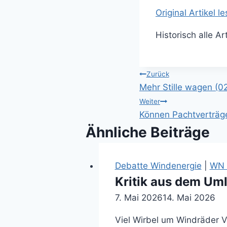
Original Artikel l
Historisch alle A
Beitragsnavi
Zurück
Mehr Stille wagen (0
Weiter
Können Pachtverträge
Ähnliche Beiträge
Debatte Windenergie
|
WN A
Kritik aus dem Um
7. Mai 2026
14. Mai 2026
Viel Wirbel um Windräder 