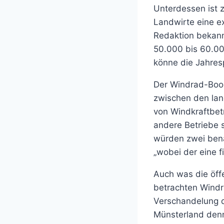
Unterdessen ist 
Landwirte eine ex
Redaktion bekannt
50.000 bis 60.000
könne die Jahres
Der Windrad-Boom
zwischen den lan
von Windkraftbet
andere Betriebe s
würden zwei bena
„wobei der eine f
Auch was die öffe
betrachten Windr
Verschandelung d
Münsterland denn