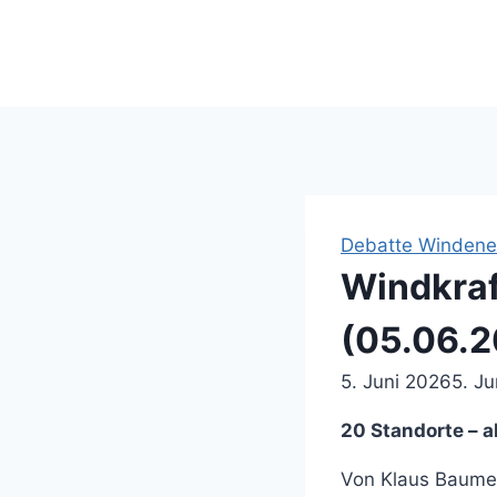
Suche ...
Debatte Windene
Windkraf
(05.06.
5. Juni 2026
5. J
20 Standorte – a
Von Klaus Baumei