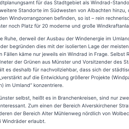
dtplanungsamt für das Stadtgebiet als Windrad-Standort
eitere Standorte im Südwesten von Albachten hinzu, d
den Windvorrangzonen befinden, so ist – rein rechneris
ter noch Platz für 20 moderne und große Windkraftanl
e Ruhe, derweil der Ausbau der Windenergie im Umlan
ider begründen dies mit der isolierten Lage der meiste
n Fällen käme nur jeweils ein Windrad in Frage. Selbst 
neter der Grünen aus Münster und Vorsitzender des S
ält es deshalb für nachvollziehbar, dass sich der städti
„verstärkt auf die Entwicklung größerer Projekte (Windp
) im Umland“ konzentriere.
nster selbst, heißt es in Branchenkreisen, sind nur zwe
interessant. Zum einen der Bereich Alverskirchener Stra
eren der Bereich Alter Mühlenweg nördlich von Wolbec
ei Windräder erlaubt.