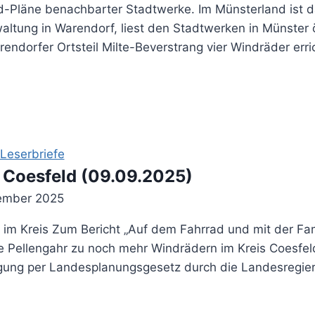
Pläne benachbarter Stadtwerke. Im Münsterland ist das 
altung in Warendorf, liest den Stadtwerken in Münster ö
rendorfer Ortsteil Milte-Beverstrang vier Windräder err
Leserbriefe
s Coesfeld (09.09.2025)
ember 2025
im Kreis Zum Bericht „Auf dem Fahrrad und mit der Fam
ze Pellengahr zu noch mehr Windrädern im Kreis Coesfel
gung per Landespla­nungsgesetz durch die Lan­desregier