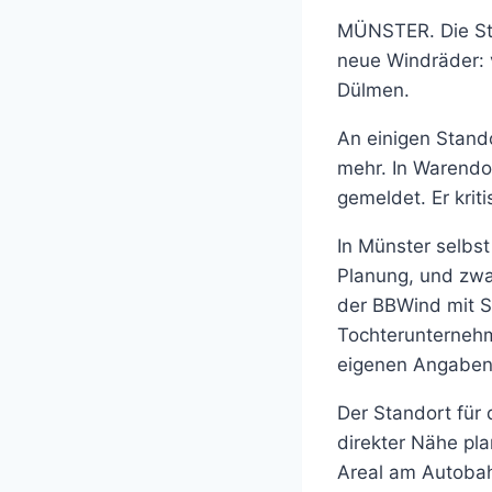
MÜNSTER. Die Sta
neue Windräder: v
Dülmen.
An einigen Stando
mehr. In Warendor
gemeldet. Er krit
In Münster selbst
Planung, und zw
der BBWind mit S
Tochterunternehm
eigenen Angaben 
Der Standort für
direkter Nähe pl
Areal am Autobah