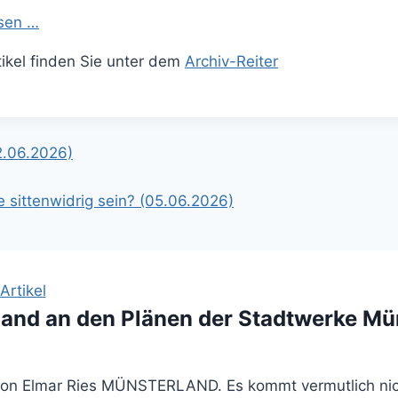
esen …
rtikel finden Sie unter dem
Archiv-Reiter
gation
2.06.2026)
 sittenwidrig sein? (05.06.2026)
rtikel
land an den Plänen der Stadtwerke Mü
Von Elmar Ries MÜNSTERLAND. Es kommt vermutlich nicht