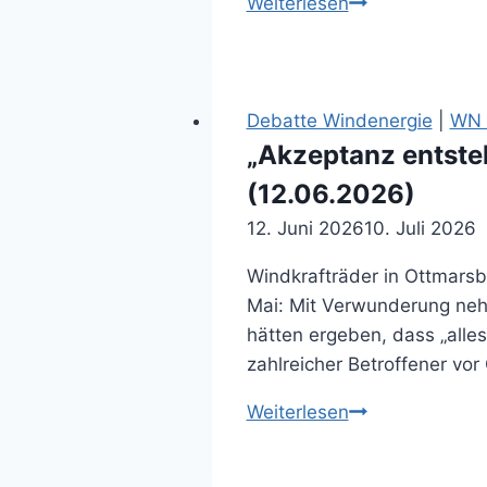
Windkraft
Weiterlesen
im
Kreis
Coesfeld
(09.09.2025)
Debatte Windenergie
|
WN 
„Akzeptanz entste
(12.06.2026)
12. Juni 2026
10. Juli 2026
Windkrafträder in Ottmarsbo
Mai: Mit Verwunderung neh
hätten ergeben, dass „alles
zahlreicher Betroffener vo
„Akzeptanz
Weiterlesen
entsteht
nur