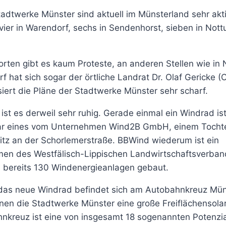
dtwerke Münster sind aktuell im Münsterland sehr akti
ier in Warendorf, sechs in Sendenhorst, sieben in Nottu
rten gibt es kaum Proteste, an anderen Stellen wie in 
f hat sich sogar der örtliche Landrat Dr. Olaf Gericke 
isiert die Pläne der Stadtwerke Münster sehr scharf.
 ist es derweil sehr ruhig. Gerade einmal ein Windrad ist
ar eines vom Unternehmen Wind2B GmbH, einem Tocht
itz an der Schorlemerstraße. BBWind wiederum ist ein
en des Westfälisch-Lippischen Landwirtschaftsverban
bereits 130 Windenergieanlagen gebaut.
 das neue Windrad befindet sich am Autobahnkreuz Mün
anen die Stadtwerke Münster eine große Freiflächensola
nkreuz ist eine von insgesamt 18 sogenannten Potenzia