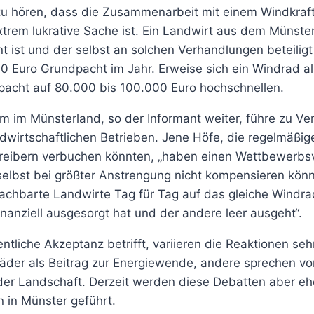
zu hören, dass die Zusammenarbeit mit einem Windkraft
trem lukrative Sache ist. Ein Landwirt aus dem Münster
 ist und der selbst an solchen Verhandlungen beteiligt 
 Euro Grundpacht im Jahr. Erweise sich ein Windrad als
pacht auf 80.000 bis 100.000 Euro hochschnellen.
 im Münsterland, so der Informant weiter, führe zu V
dwirtschaftlichen Betrieben. Jene Höfe, die regelmäßi
reibern verbuchen könnten, „haben einen Wettbewerbsv
elbst bei größter Anstrengung nicht kompensieren könne
chbarte Landwirte Tag für Tag auf das gleiche Windra
inanziell ausgesorgt hat und der andere leer ausgeht“.
ntliche Akzeptanz betrifft, variieren die Reaktionen se
äder als Beitrag zur Energiewende, andere sprechen vo
er Landschaft. Derzeit werden diese Debatten aber eh
 in Münster geführt.