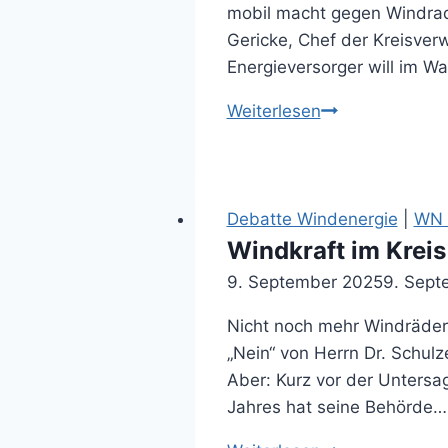
mobil macht gegen Windrad-
Gericke, Chef der Kreisverw
Energieversorger will im Wa
Kritik
Weiterlesen
aus
dem
Umland
an
Debatte Windenergie
|
WN 
den
Windkraft im Krei
Plänen
9. September 2025
9. Sept
der
Nicht noch mehr Windräder 
Stadtwerke
„Nein“ von Herrn Dr. Schul
Münster
Aber: Kurz vor der Untersa
(07.05.2026)
Jahres hat seine Be­hörde…