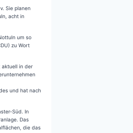
v. Sie planen
ln, acht in
Nottuln um so
(CDU) zu Wort
 aktuell in der
erunternehmen
des und hat nach
ster-Süd. In
ranlage. Das
lflächen, die das