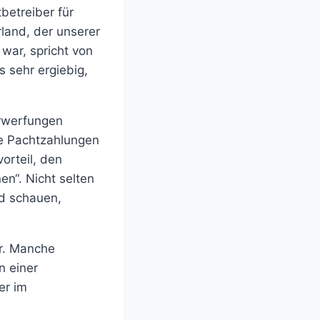
betreiber für
land, der unserer
war, spricht von
 sehr ergiebig,
erwerfungen
ge Pachtzahlungen
orteil, den
n“. Nicht selten
d schauen,
hr. Manche
n einer
er im