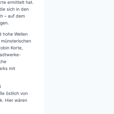
e ermittelt hat.
ie sich in den
ch – auf dem
agen.
d hohe Wellen
n münsterischen
Robin Korte,
tadtwerke-
sche
arks mit
i
ße östlich von
k. Hier wären