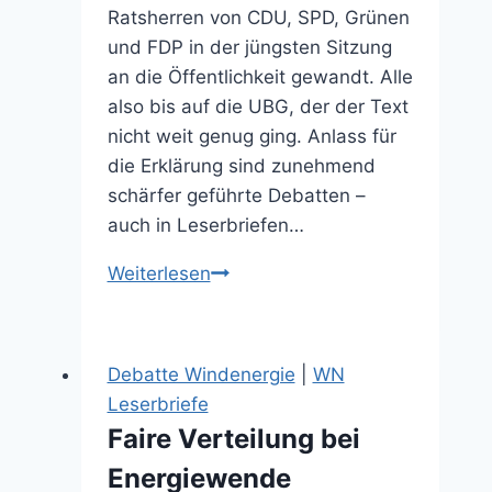
Ratsherren von CDU, SPD, Grünen
und FDP in der jüngsten Sitzung
an die Öffentlichkeit gewandt. Alle
also bis auf die UBG, der der Text
nicht weit genug ging. Anlass für
die Erklärung sind zunehmend
schärfer geführte Debatten –
auch in Leserbriefen…
Gemeinsamer
Weiterlesen
Appell
für
mehr
Debatte Windenergie
|
WN
Respekt
Leserbriefe
(27.02.2026)
Faire Verteilung bei
Energiewende