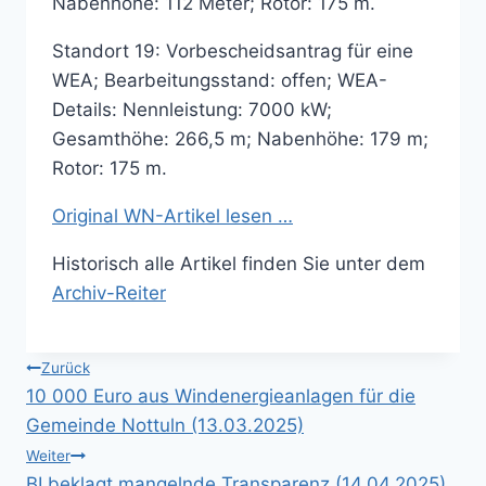
Nabenhöhe: 112 Meter; Rotor: 175 m.
Standort 19: Vorbescheidsantrag für eine
WEA; Bearbeitungsstand: offen; WEA-
Details: Nennleistung: 7000 kW;
Gesamthöhe: 266,5 m; Nabenhöhe: 179 m;
Rotor: 175 m.
Original WN-Artikel lesen …
Historisch alle Artikel finden Sie unter dem
Archiv-Reiter
Beitragsnavigation
Zurück
10 000 Euro aus Windenergieanlagen für die
Gemeinde Nottuln (13.03.2025)
Weiter
BI beklagt mangelnde Transparenz (14.04.2025)