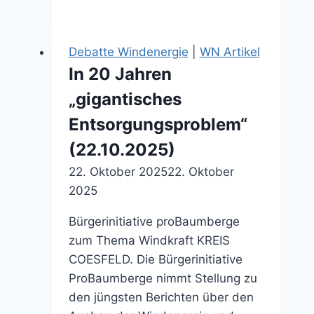
noch
gar
nicht
Debatte Windenergie
|
WN Artikel
präsent“
In 20 Jahren
(08.04.2026)
„gigantisches
Entsorgungsproblem“
(22.10.2025)
22. Oktober 2025
22. Oktober
2025
Bürgerinitiative proBaumberge
zum Thema Windkraft KREIS
COESFELD. Die Bürgerinitiative
ProBaumberge nimmt Stellung zu
den jüngsten Berichten über den