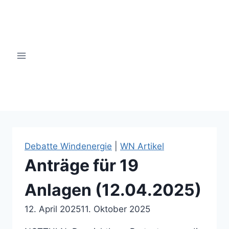
Zum
Inhalt
springen
windsinn-nottuln.info
Debatte Windenergie
|
WN Artikel
Anträge für 19
Anlagen (12.04.2025)
12. April 2025
11. Oktober 2025