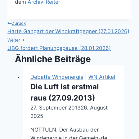
dem
Archiv-Reiter
Beitragsnavigation
Zurück
Harte Gangart der Windkraftgegner (27.01.2026)
Weiter
UBG fordert Planungspause (28.01.2026)
Ähnliche Beiträge
Debatte Windenergie
|
WN Artikel
Die Luft ist erstmal
raus (27.09.2013)
27. September 2013
26. August
2025
NOTTULN. Der Ausbau der
Windenergie in der Gemein-de