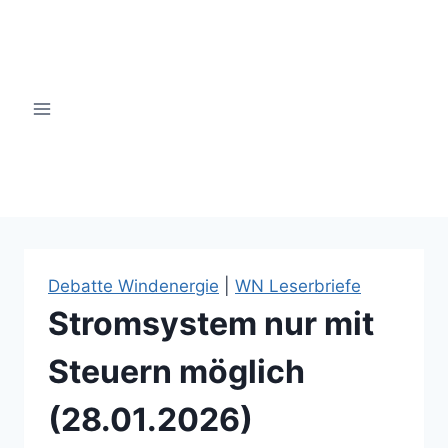
Zum
Inhalt
springen
windsinn-nottuln.info
Debatte Windenergie
|
WN Leserbriefe
Stromsystem nur mit
Steuern möglich
(28.01.2026)