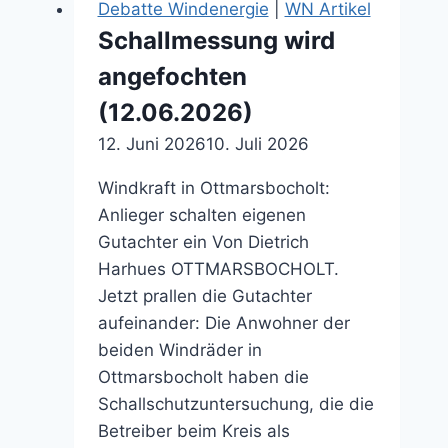
Debatte Windenergie
|
WN Artikel
raus
Schallmessung wird
(27.09.2013)
angefochten
(12.06.2026)
12. Juni 2026
10. Juli 2026
Windkraft in Ottmarsbocholt:
Anlieger schalten eigenen
Gutachter ein Von Dietrich
Harhues OTTMARSBOCHOLT.
Jetzt prallen die Gutachter
aufeinander: Die Anwohner der
beiden Windräder in
Ottmarsbocholt haben die
Schallschutzuntersuchung, die die
Betreiber beim Kreis als