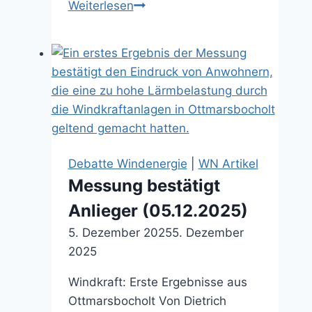
Naturschutzbehörde
Weiterlesen
legt
Veto
ein
(17.04.2026)
Debatte Windenergie
|
WN Artikel
Messung bestätigt
Anlieger (05.12.2025)
5. Dezember 2025
5. Dezember
2025
Windkraft: Erste Ergebnisse aus
Ottmarsbocholt Von Dietrich