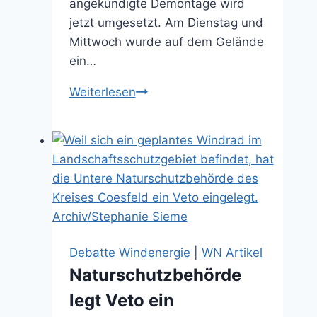
angekündigte Demontage wird
jetzt umgesetzt. Am Dienstag und
Mittwoch wurde auf dem Gelände
ein…
Pannenwindrad
Weiterlesen
Loevelingloh:
Die
Demontage
beginnt
(06.11.2025)
Debatte Windenergie
|
WN Artikel
Naturschutzbehörde
legt Veto ein