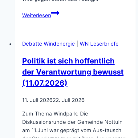
Für
Weiterlesen
Hausbesitzer
können
Windkraftanlagen
Debatte Windenergie
|
WN Leserbriefe
einen
Verlust
Politik ist sich hoffentlich
von
der Verantwortung bewusst
Zehntausenden
Euro
(11.07.2026)
bedeuten
(13.03.2026)
11. Juli 2026
22. Juli 2026
Zum Thema Windpark: Die
Diskussionsrunde der Gemeinde Nottuln
am 11.Juni war geprägt vom Aus-tausch