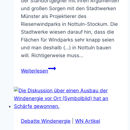
der Standortgegner mit ihren Argumenten
und großen Sorgen mit den Stadtwerken
Münster als Projektierer des
Riesenwindparks in Nottuln-Stockum. Die
Stadtwerke wiesen darauf hin, dass die
Flächen für Windparks sehr knapp seien
und man deshalb (…) in Nottuln bauen
will. Richtigerweise muss…
Politik
Weiterlesen
ist
sich
hoffentlich
der
Verantwortung
bewusst
Debatte Windenergie
|
WN Artikel
(11.07.2026)