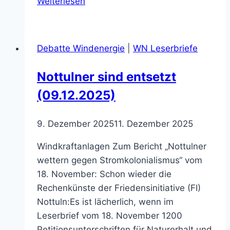
Weiterlesen
„Gegenwind“
überreicht
offenen
Debatte Windenergie
|
WN Leserbriefe
Brief
(22.05.2026)
Nottulner sind entsetzt
(09.12.2025)
9. Dezember 2025
11. Dezember 2025
Windkraftanlagen Zum Bericht „Nottulner
wettern gegen Stromkolonialismus“ vom
18. November: Schon wieder die
Rechenkünste der Friedensinitiative (FI)
Nottuln:Es ist lächerlich, wenn im
Leserbrief vom 18. November 1200
Petitionsunterschriften für Naturerhalt und