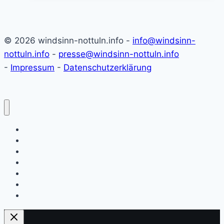
den
Windenergieausbau“
(31.01.2025)
© 2026 windsinn-nottuln.info -
info@windsinn-
nottuln.info
-
presse@windsinn-nottuln.info
-
Impressum
-
Datenschutzerklärung
Historie
Simulationen
Presse-Archiv
Debatte Windenergie
WN Artikel
WN Leserbriefe
Externe Quellen