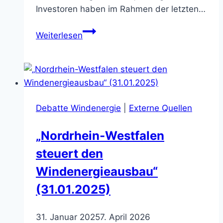
Investoren haben im Rahmen der letzten…
Ausbau
Weiterlesen
der
Windenergie
in
der
Nachbarstadt
Debatte Windenergie
|
Externe Quellen
Dülmen
schreitet
„Nordrhein-Westfalen
voran
steuert den
(15.10.2025)
Windenergieausbau“
(31.01.2025)
31. Januar 2025
7. April 2026