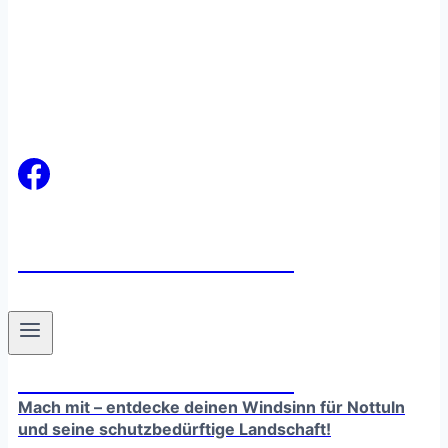
windsinn-nottuln.info
windsinn-nottuln.info
Mach mit – entdecke deinen Windsinn für Nottuln
und seine schutzbedürftige Landschaft!