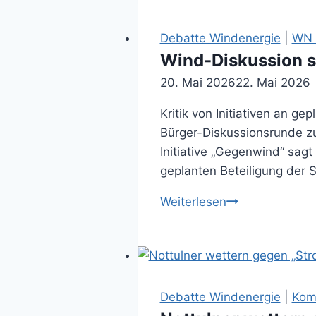
schwer
wie
Debatte Windenergie
|
WN A
ein
Wind-Diskussion so
Blauwal
20. Mai 2026
22. Mai 2026
(03.11.2025)
Kritik von Initiativen an 
Bürger-Diskussionsrunde zu
Initiative „Gegenwind“ sagt
geplanten Beteiligung der 
Wind-
Weiterlesen
Diskussion
sorgt
vorab
für
Streit
Debatte Windenergie
|
Kom
(20.05.2026)