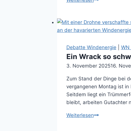
Weiterlesen
Thönnes
schaltet
sich
ein
(29.01.2026)
Debatte Windenergie
|
WN A
Ein Wrack so schwe
3. November 2025
16. Nov
Zum Stand der Dinge bei d
vergangenen Montag ist in 
Seitdem liegt ein Trümmerfe
bleibt, arbeiten Gutachter
Ein
Weiterlesen
Wrack
so