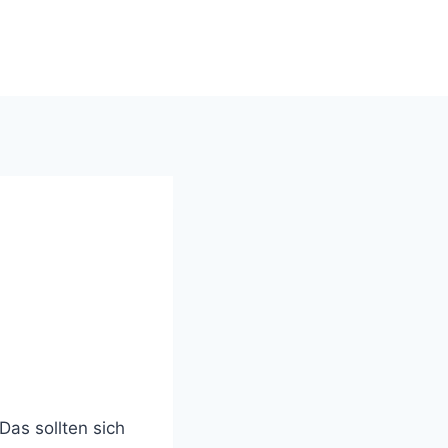
windsinn-nottuln.info
Das sollten sich