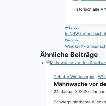
Historisch alle A
Beitragsnavi
Zurück
In NRW drehen sich 
Weiter
Windkraft-Kritiker s
Ähnliche Beiträge
Debatte Windenergie
|
WN A
Mahnwache vor de
24. Januar 2026
27. Januar
Schwerpunktthema Windkraft