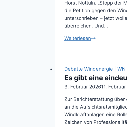
Horst Nottuln. „Stopp der M
die Petition gegen den Wi
unterschrieben – jetzt woll
überreichen. Und…
Mahnwache
Weiterlesen
vor
den
Stadtwerken
(24.01.2026)
Debatte Windenergie
|
WN 
Es gibt eine einde
3. Februar 2026
11. Februa
Zur Berichterstattung über
an die Aufsichtsratsmitgli
Windkraftanlagen eine Roll
Zeichen von Professionalit