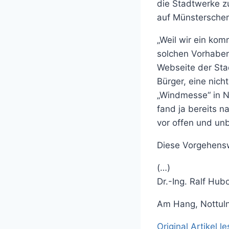
die Stadtwerke z
auf Münsterschem
„Weil wir ein ko
solchen Vorhaben
Webseite der Stad
Bürger, eine nic
„Windmesse“ in No
fand ja bereits n
vor offen und un
Diese Vorgehens
(…)
Dr.-Ing. Ralf Hub
Am Hang, Nottul
Original Artikel l