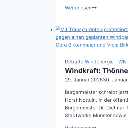
Es
Weiterlesen
gibt
eine
eindeutige
Rechtslage
(03.02.2026)
Debatte Windenergie
|
WN A
Windkraft: Thönnes
29. Januar 2026
30. Janua
Bürgermeister schreibt jetz
Horst Nottuln. In der öffe
Bürgermeister Dr. Dietmar 
Stadtwerke Münster sowie an
Windkraft: