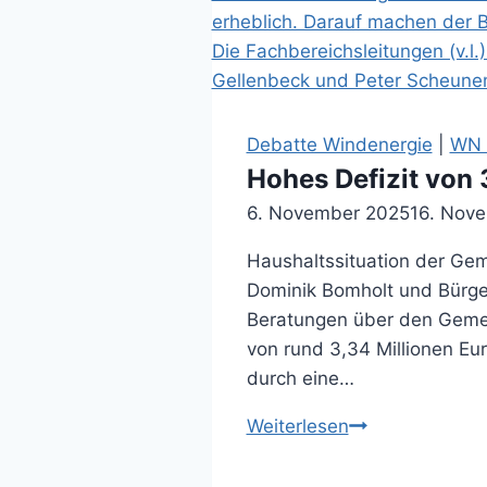
Debatte Windenergie
|
WN A
Hohes Defizit von 
6. November 2025
16. Nov
Haushaltssituation der G
Dominik Bomholt und Bürge
Beratungen über den Gemei
von rund 3,34 Millionen Eur
durch eine…
Hohes
Weiterlesen
Defizit
von