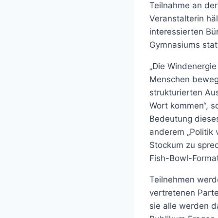
Teilnahme an der
Veranstalterin hä
interessierten Bü
Gymnasiums stat
„Die Windenergie 
Menschen bewegt.
strukturierten Au
Wort kommen“, so
Bedeutung dieses
anderem „Politik
Stockum zu sprec
Fish-Bowl-Format 
Teilnehmen werde
vertretenen Parte
sie alle werden 