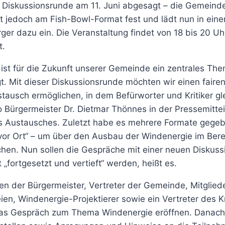
 Diskussionsrunde am 11. Juni abgesagt – die Gemeinde
lt jedoch am Fish-Bowl-Format fest und lädt nun in einer
rger dazu ein. Die Veranstaltung findet von 18 bis 20 U
t.
ist für die Zukunft unserer Gemeinde ein zentrales The
 Mit dieser Diskussionsrunde möchten wir einen fairen
stausch ermöglichen, in dem Befürworter und Kritiker g
 Bürgermeister Dr. Dietmar Thönnes in der Pressemittei
 Austausches. Zuletzt habe es mehrere Formate gegeb
 vor Ort“ – um über den Ausbau der Windenergie im Bere
hen. Nun sollen die Gespräche mit einer neuen Diskuss
„fortgesetzt und vertieft“ werden, heißt es.
n der Bürgermeister, Vertreter der Gemeinde, Mitgliede
ien, Windenergie-Projektierer sowie ein Vertreter des K
das Gespräch zum Thema Windenergie eröffnen. Danac