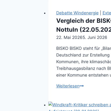
3,3
Millionen
Debatte Windenergie
|
Exte
Euro
Vergleich der BIS
(06.11.2025)
Nottuln (22.05.20
22. Mai 2026
5. Juni 2026
BISKO BISKO steht für „Bila
Deutschland zur Erstellung
Kommunen, ihre klimaschädl
Treibhausgasbilanz nach BI
einer Kommune entstehen 
Vergleich
Weiterlesen
der
BISKO‑Klimaziel
mit