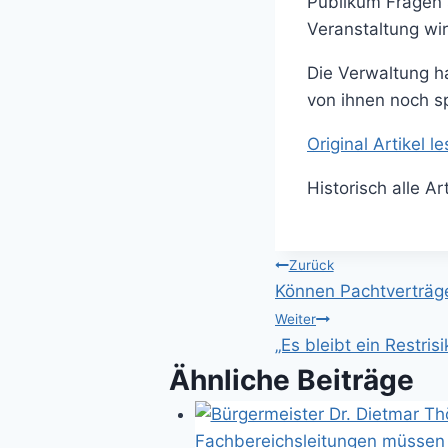
Publikum Fragen 
Veranstaltung wir
Die Verwaltung hal
von ihnen noch s
Original Artikel l
Historisch alle A
Beitragsnavi
Zurück
Können Pachtverträge
Weiter
„Es bleibt ein Restris
Ähnliche Beiträge