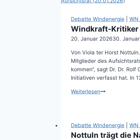
dem
Vorgehen
der
Debatte Windenergie
|
WN A
Gemeinde
Windkraft-Kritiker
Nottuln
20. Januar 2026
30. Janua
(22.05.2026)
Von Viola ter Horst Nottul
Mitglieder des Aufsichtsrat
kommen“, sagt Dr. Dr. Rolf
Initiativen verfasst hat. In
Windkraft-
Weiterlesen
Kritiker
schreiben
an
Stadtwerke-
Debatte Windenergie
|
WN 
Aufsichtsrat
Nottuln trägt die 