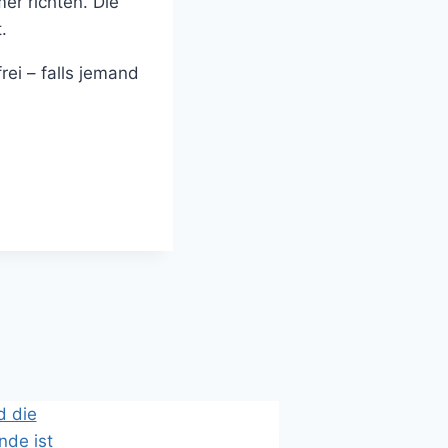
er richten. Die
.
rei – falls jemand