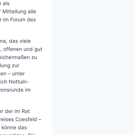
 als
 Mitteilung alle
hr im Forum des
ma, das viele
, offenen und gut
leichermaßen zu
lung zur
en – unter
ich Nottuln-
ionsrunde im
r der im Rat
reises Coesfeld –
h könne das