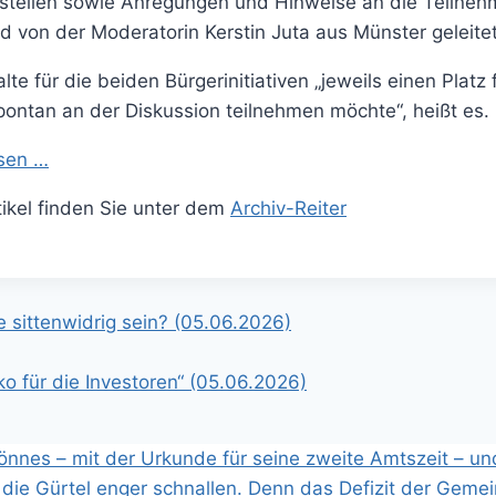
stellen sowie Anregungen und Hinweise an die Teilnehm
d von der Moderatorin Kerstin Juta aus Münster geleitet
te für die beiden Bürgerinitiativen „jeweils einen Platz f
pontan an der Diskussion teilnehmen möchte“, heißt es.
esen …
rtikel finden Sie unter dem
Archiv-Reiter
gation
 sittenwidrig sein? (05.06.2026)
iko für die Investoren“ (05.06.2026)