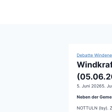
Suche ...
Debatte Windene
Windkraf
(05.06.
5. Juni 2026
5. J
Neben der Gemei
NOTTULN (lsy). Z