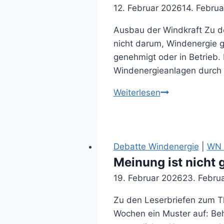
(20.01.2026)
12. Februar 2026
14. Febru
Ausbau der Windkraft Zu de
nicht darum, Windenergie gr
genehmigt oder in Betrieb. 
Windenergieanlagen durch 
Nottuln
Weiterlesen
trägt
die
Nachteile
(12.02.2026)
Debatte Windenergie
|
WN 
Meinung ist nicht 
19. Februar 2026
23. Febru
Zu den Leserbriefen zum Th
Wochen ein Muster auf: Beh