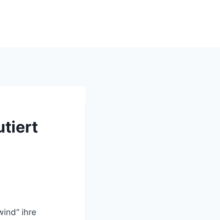
windsinn-nottuln.info
tiert
ind“ ihre